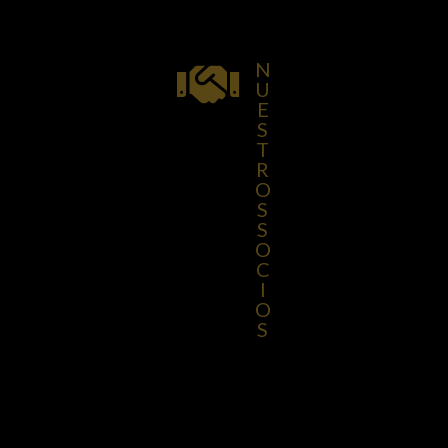
N

U
E
S
T
R
O
S
S
O
C
I
O
S