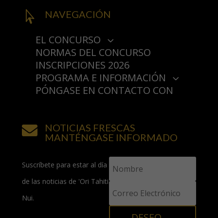
NAVEGACIÓN

EL CONCURSO
3
NORMAS DEL CONCURSO
PRESENTACIÓN
INSCRIPCIONES 2026
HISTORIA
PROGRAMA E INFORMACIÓN
PREMIOS
3
3
PÓNGASE EN CONTACTO CON
PROGRAMA
2025
‘CONCURSOS ORI TAHITI NUI
¿CÓMO LLEGAR?
2024
3
2026
VER LOS CONCURSOS
SOCIOS Y PATROCINADORES
NOTICIAS FRESCAS
CONSEJOS Y PREGUNTAS

RETRANSMISIÓN EN DIRECTO
MANTÉNGASE INFORMADO
FRECUENTES
Suscríbete para estar al día
de las noticias de 'Ori Tahiti
Nui.
DESEO