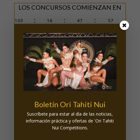
LOS CONCURSOS COMIENZAN EN
:
:
:
103
16
47
56
D
H
Min
Seg
EL CARTEL

NORMAS DEL CONCURSO
Boletín Ori Tahiti Nui

Suscríbete para estar al día de las noticias,
información práctica y ofertas de 'Ori Tahiti
Nui Competitions.
PROGRAMA PROVISIONAL