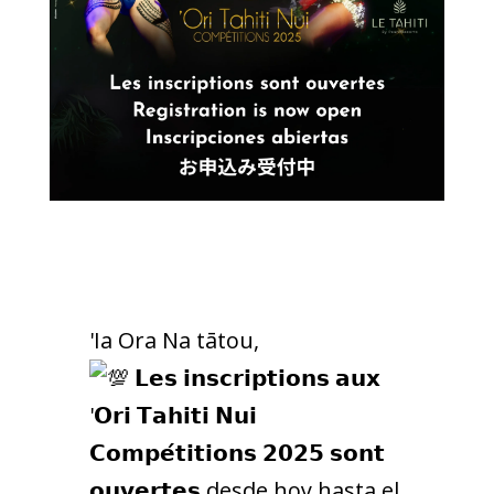
'Ia Ora Na tātou,
𝗟𝗲𝘀 𝗶𝗻𝘀𝗰𝗿𝗶𝗽𝘁𝗶𝗼𝗻𝘀 𝗮𝘂𝘅
'𝗢𝗿𝗶 𝗧𝗮𝗵𝗶𝘁𝗶 𝗡𝘂𝗶
𝗖𝗼𝗺𝗽𝗲́𝘁𝗶𝘁𝗶𝗼𝗻𝘀 𝟮𝟬𝟮𝟱 𝘀𝗼𝗻𝘁
𝗼𝘂𝘃𝗲𝗿𝘁𝗲𝘀 desde hoy hasta el