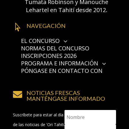
Tumata Robinson y Manouche
Lehartel en Tahití desde 2012.
NAVEGACIÓN

EL CONCURSO
3
NORMAS DEL CONCURSO
PRESENTACIÓN
INSCRIPCIONES 2026
HISTORIA
PROGRAMA E INFORMACIÓN
PREMIOS
3
3
PÓNGASE EN CONTACTO CON
PROGRAMA
2025
‘CONCURSOS ORI TAHITI NUI
¿CÓMO LLEGAR?
2024
3
2026
VER LOS CONCURSOS
SOCIOS Y PATROCINADORES
NOTICIAS FRESCAS
CONSEJOS Y PREGUNTAS

RETRANSMISIÓN EN DIRECTO
MANTÉNGASE INFORMADO
FRECUENTES
Suscríbete para estar al día
de las noticias de 'Ori Tahiti