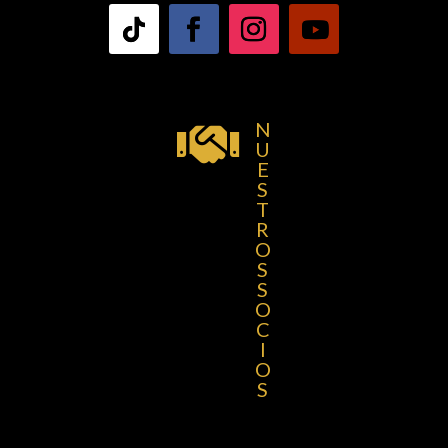
N

U
E
S
T
R
O
S
S
O
C
I
O
S