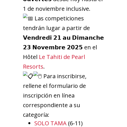
1 de noviembre inclusive.
Las competiciones
tendrán lugar a partir de
𝗩𝗲𝗻𝗱𝗿𝗲𝗱𝗶 𝟮𝟭 𝗮𝘂 𝗗𝗶𝗺𝗮𝗻𝗰𝗵𝗲
𝟮𝟯 𝗡𝗼𝘃𝗲𝗺𝗯𝗿𝗲 𝟮𝟬𝟮𝟱 en el
Hôtel
Le Tahiti de Pearl
Resorts
.
Para inscribirse,
rellene el formulario de
inscripción en línea
correspondiente a su
categoría:
SOLO TAMA
(6-11)